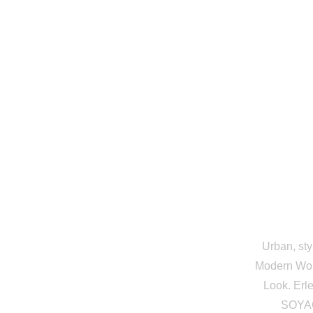
Urban, sty
Modern Wom
Look. Erl
SOYAC