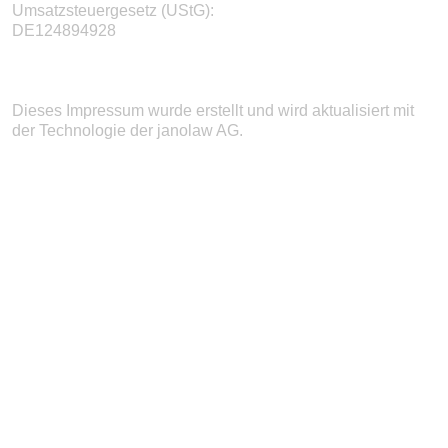
Umsatzsteuergesetz (UStG):
DE124894928
Dieses Impressum wurde erstellt und wird aktualisiert mit
der Technologie der
janolaw AG
.
X
UNNA ODER
BERGKAMEN?
Sie befinden sich auf
unserer Internetseite
für den Standort Unna.