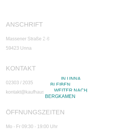
Wenn Sie lieber
Informationen über
unseren Standort
ANSCHRIFT
Bergkamen erhalten
möchten, dann klicken
Massener Straße 2-8
Sie auf den
59423 Unna
entsprechenden
Button.
KONTAKT
IN UNNA
02303 / 2035
BLEIBEN
WEITER NACH
kontakt@kaufhaus-schnueckel.de
BERGKAMEN
ÖFFNUNGSZEITEN
Mo - Fr 09:30 - 19:00 Uhr