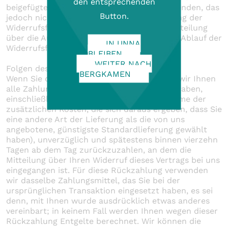
den entsprechenden
beigefügte Muster-Widerrufsformular verwenden, das
Button.
jedoch nicht vorgeschrieben ist. Zur Wahrung der
Widerrufsfrist reicht es aus, dass Sie die Mitteilung
über die Ausübung des Widerrufsrechts vor Ablauf der
IN UNNA
Widerrufsfrist absenden.
BLEIBEN
WEITER NACH
Folgen des Widerrufs
BERGKAMEN
Wenn Sie diesen Vertrag widerrufen, haben wir Ihnen
alle Zahlungen, die wir von Ihnen erhalten haben,
einschließlich der Lieferkosten (mit Ausnahme der
zusätzlichen Kosten, die sich daraus ergeben, dass Sie
eine andere Art der Lieferung als die von uns
angebotene, günstigste Standardlieferung gewählt
haben), unverzüglich und spätestens binnen vierzehn
Tagen ab dem Tag zurückzuzahlen, an dem die
Mitteilung über Ihren Widerruf dieses Vertrags bei uns
eingegangen ist. Für diese Rückzahlung verwenden
wir dasselbe Zahlungsmittel, das Sie bei der
ursprünglichen Transaktion eingesetzt haben, es sei
denn, mit Ihnen wurde ausdrücklich etwas anderes
vereinbart; in keinem Fall werden Ihnen wegen dieser
Rückzahlung Entgelte berechnet. Wir können die